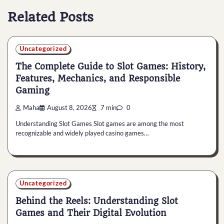
Related Posts
Uncategorized
The Complete Guide to Slot Games: History,
Features, Mechanics, and Responsible
Gaming
Maha
August 8, 2026
7 min
0
Understanding Slot Games Slot games are among the most
recognizable and widely played casino games…
Uncategorized
Behind the Reels: Understanding Slot
Games and Their Digital Evolution