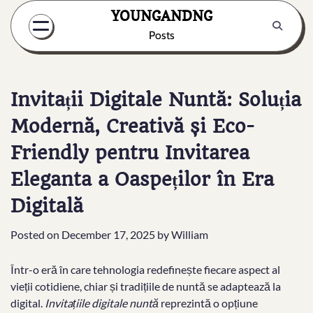
Skip
YOUNGANDNG
to
Posts
content
Invitații Digitale Nuntă: Soluția
Modernă, Creativă și Eco-
Friendly pentru Invitarea
Eleganta a Oaspeților în Era
Digitală
Posted on
December 17, 2025
by
William
Într-o eră în care tehnologia redefinește fiecare aspect al
vieții cotidiene, chiar și tradițiile de nuntă se adaptează la
digital.
Invitațiile digitale nuntă
reprezintă o opțiune