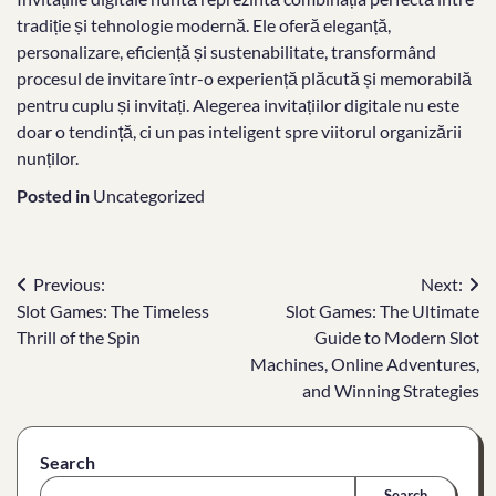
tradiție și tehnologie modernă. Ele oferă eleganță,
personalizare, eficiență și sustenabilitate, transformând
procesul de invitare într-o experiență plăcută și memorabilă
pentru cuplu și invitați. Alegerea invitațiilor digitale nu este
doar o tendință, ci un pas inteligent spre viitorul organizării
nunților.
Posted in
Uncategorized
Post
Previous:
Next:
Slot Games: The Timeless
Slot Games: The Ultimate
navigation
Thrill of the Spin
Guide to Modern Slot
Machines, Online Adventures,
and Winning Strategies
Search
Search