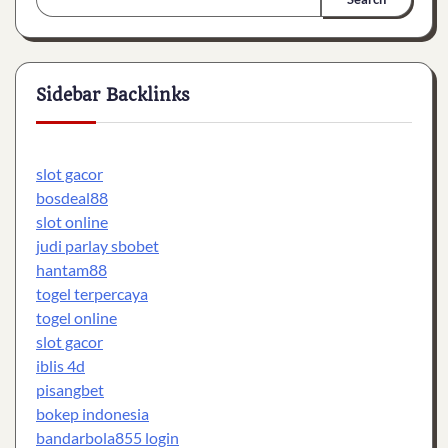
Sidebar Backlinks
slot gacor
bosdeal88
slot online
judi parlay sbobet
hantam88
togel terpercaya
togel online
slot gacor
iblis 4d
pisangbet
bokep indonesia
bandarbola855 login